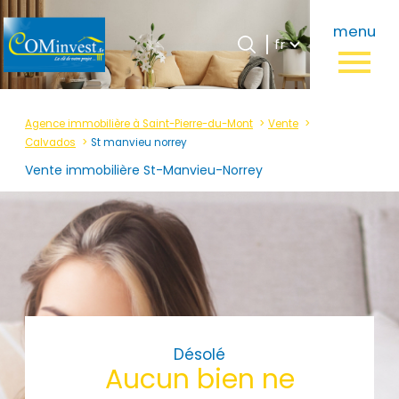
Langue
menu
Langue
Accueil
fr
0
fr
Agence immobilière à Saint-Pierre-du-Mont
Vente
Calvados
St manvieu norrey
Vente immobilière St-Manvieu-Norrey
Désolé
Aucun bien ne