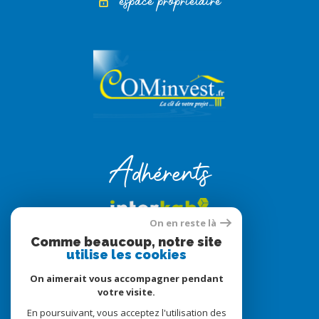
espace propriétaire
Adhérents
On en reste là
Comme beaucoup, notre site
utilise les cookies
On aimerait vous accompagner pendant
votre visite.
© 2022
Tous droits réservés
En poursuivant, vous acceptez l'utilisation des