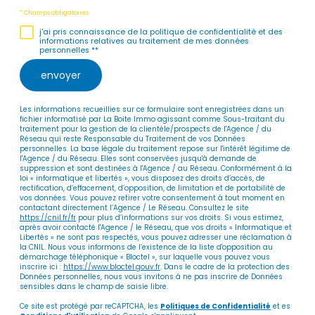
* Champs obligatoires
j'ai pris connaissance de la politique de confidentialité et des
informations relatives au traitement de mes données
personnelles **
envoyer
Les informations recueillies sur ce formulaire sont enregistrées dans un
fichier informatisé par La Boite Immo agissant comme Sous-traitant du
traitement pour la gestion de la clientèle/prospects de l'Agence / du
Réseau qui reste Responsable du Traitement de vos Données
personnelles. La base légale du traitement repose sur l'intérêt légitime de
l'Agence / du Réseau. Elles sont conservées jusqu'à demande de
suppression et sont destinées à l'Agence / au Réseau. Conformément à la
loi « informatique et libertés », vous disposez des droits d’accès, de
rectification, d’effacement, d’opposition, de limitation et de portabilité de
vos données. Vous pouvez retirer votre consentement à tout moment en
contactant directement l’Agence / Le Réseau. Consultez le site
https://cnil.fr/fr
pour plus d’informations sur vos droits. Si vous estimez,
après avoir contacté l'Agence / le Réseau, que vos droits « Informatique et
Libertés » ne sont pas respectés, vous pouvez adresser une réclamation à
la CNIL. Nous vous informons de l’existence de la liste d'opposition au
démarchage téléphonique « Bloctel », sur laquelle vous pouvez vous
inscrire ici :
https://www.bloctel.gouv.fr
. Dans le cadre de la protection des
Données personnelles, nous vous invitons à ne pas inscrire de Données
sensibles dans le champ de saisie libre.
Ce site est protégé par reCAPTCHA, les
Politiques de Confidentialité
et es