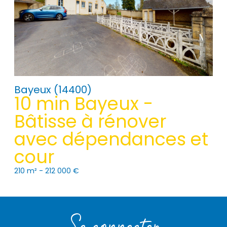
Bayeux (14400)
10 min Bayeux -
Bâtisse à rénover
avec dépendances et
cour
210 m² -
212 000 €
Se connecter