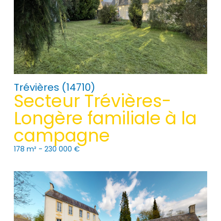
Trévières (14710)
Secteur Trévières-
Longère familiale à la
campagne
178 m² -
230 000 €