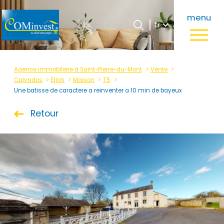
Langue
menu
Langue
Accueil
fr
0
fr
Agence immobilière à Saint-Pierre-du-Mont
Vente
Calvados
Ellon
Maison
T5
Une batisse de caractere a reinventer a 10 min de bayeux
Retour